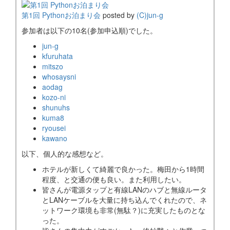
第1回 Pythonお泊まり会
posted by
(C)jun-g
参加者は以下の10名(参加申込順)でした。
jun-g
kfuruhata
mitszo
whosaysni
aodag
kozo-ni
shunuhs
kuma8
ryousei
kawano
以下、個人的な感想など。
ホテルが新しくて綺麗で良かった。梅田から1時間
程度、と交通の便も良い。また利用したい。
皆さんが電源タップと有線LANのハブと無線ルータ
とLANケーブルを大量に持ち込んでくれたので、ネ
ットワーク環境も非常(無駄？)に充実したものとな
った。