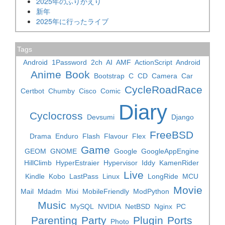
2025年のふりかえり
新年
2025年に行ったライブ
Tags
Android
1Password
2ch
AI
AMF
ActionScript
Android
Anime
Book
Bootstrap
C
CD
Camera
Car
CycleRoadRace
Certbot
Chumby
Cisco
Comic
Diary
Cyclocross
Devsumi
Django
FreeBSD
Drama
Enduro
Flash
Flavour
Flex
Game
GEOM
GNOME
Google
GoogleAppEngine
HillClimb
HyperEstraier
Hypervisor
Iddy
KamenRider
Live
Kindle
Kobo
LastPass
Linux
LongRide
MCU
Movie
Mail
Mdadm
Mixi
MobileFriendly
ModPython
Music
MySQL
NVIDIA
NetBSD
Nginx
PC
Parenting
Party
Plugin
Ports
Photo