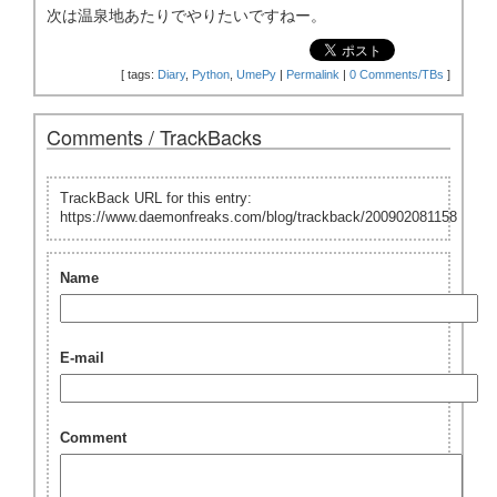
次は温泉地あたりでやりたいですねー。
[
tags:
Diary
,
Python
,
UmePy
|
Permalink
|
0 Comments/TBs
]
Comments / TrackBacks
TrackBack URL for this entry:
https://www.daemonfreaks.com/blog/trackback/200902081158
Name
E-mail
Comment