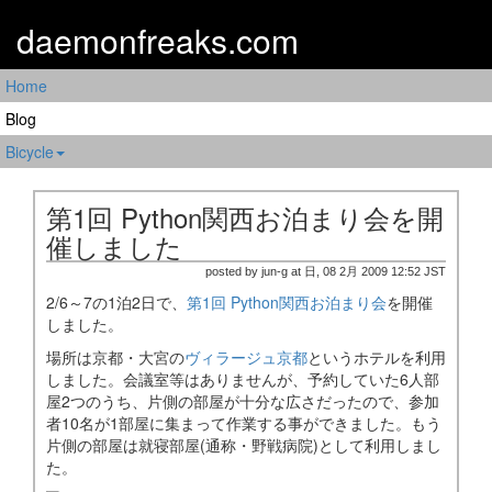
daemonfreaks.com
Home
Blog
Bicycle
第1回 Python関西お泊まり会を開
催しました
posted by jun-g at 日, 08 2月 2009 12:52 JST
2/6～7の1泊2日で、
第1回 Python関西お泊まり会
を開催
しました。
場所は京都・大宮の
ヴィラージュ京都
というホテルを利用
しました。会議室等はありませんが、予約していた6人部
屋2つのうち、片側の部屋が十分な広さだったので、参加
者10名が1部屋に集まって作業する事ができました。もう
片側の部屋は就寝部屋(通称・野戦病院)として利用しまし
た。