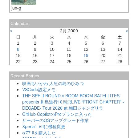
jun-g
Calendar
<
2月 2009
>
日
月
火
水
木
金
土
1
2
3
4
5
6
7
8
9
10
11
12
13
14
15
16
17
18
19
20
21
22
23
24
25
26
27
28
Recent Entries
映画ちいかわ 人魚の島のひみつ
VSCode設定メモ
THE SPELLBOUND x BOOM BOOM SATELLITES
presents 川島道行10周忌LIVE “FRONT CHAPTER” -
DECADE- Tour 2026 at 梅田シャングリラ
GitHub CopilotのProプランに入った
サーバーのOSアップグレード作業
Xperia1 VIIに機種変更
α77 IIを購入した