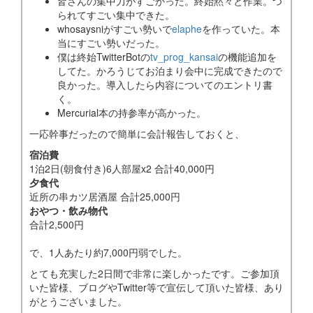
皆さんの集中力がすごかった。終始黙々と作業。つ
られてすごい集中できた。
whosaysniがすごい勢いで
elaphe
を作っていた。本
当にすごい勢いだった。
僕は終始TwitterBotの
tv_prog_kansai
の機能追加を
してた。かろうじてお泊まり会中に完成できたので
良かった。導入したら内容についてのエントリ書
く。
Mercurial本の持参率が高かった。
一応幹事だったので簡単に会計報告しておくと、
宿泊費
1泊2日(朝食付き)6人部屋x2 合計40,000円
夕食代
近所の串カツ居酒屋 合計25,000円
おやつ・飲み物代
合計2,500円
で、1人あたり約7,000円弱でした。
とても充実した2日間で非常に楽しかったです。ご参加頂
いた皆様、ブログやTwitter等で宣伝して頂いた皆様、あり
がとうございました。