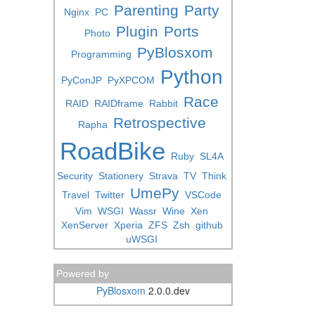
Parenting
Party
Nginx
PC
Plugin
Ports
Photo
PyBlosxom
Programming
Python
PyConJP
PyXPCOM
Race
RAID
RAIDframe
Rabbit
Retrospective
Rapha
RoadBike
Ruby
SL4A
Security
Stationery
Strava
TV
Think
UmePy
Travel
Twitter
VSCode
Vim
WSGI
Wassr
Wine
Xen
XenServer
Xperia
ZFS
Zsh
github
uWSGI
Powered by
PyBlosxom
2.0.0.dev