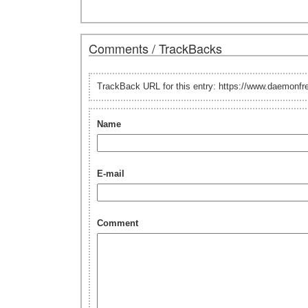
Comments / TrackBacks
TrackBack URL for this entry: https://www.daemonf
Name
E-mail
Comment