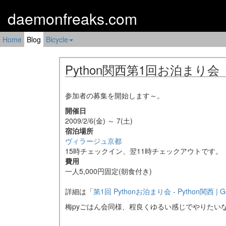
daemonfreaks.com
Home
Blog
Bicycle
Python関西第1回お泊まり会
参加者の募集を開始します～。
開催日
2009/2/6(金) ～ 7(土)
宿泊場所
ヴィラージュ京都
15時チェックイン、翌11時チェックアウトです。
費用
一人5,000円固定(朝食付き)
詳細は「
第1回 Pythonお泊まり会 - Python関西 | 
梅pyごはん会同様、程良くゆるい感じでやりたい