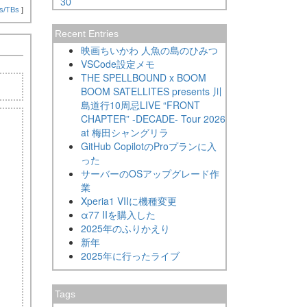
30
s/TBs
]
Recent Entries
映画ちいかわ 人魚の島のひみつ
VSCode設定メモ
THE SPELLBOUND x BOOM
BOOM SATELLITES presents 川
島道行10周忌LIVE “FRONT
CHAPTER” -DECADE- Tour 2026
at 梅田シャングリラ
GitHub CopilotのProプランに入
った
サーバーのOSアップグレード作
業
Xperia1 VIIに機種変更
α77 IIを購入した
2025年のふりかえり
新年
2025年に行ったライブ
Tags