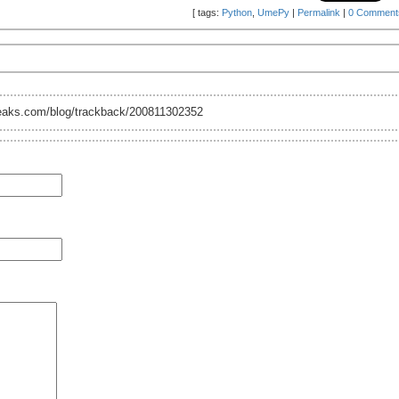
[
tags:
Python
,
UmePy
|
Permalink
|
0 Comment
reaks.com/blog/trackback/200811302352