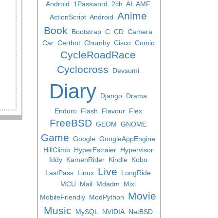
Android
1Password
2ch
AI
AMF
Anime
ActionScript
Android
Book
Bootstrap
C
CD
Camera
Car
Certbot
Chumby
Cisco
Comic
CycleRoadRace
Cyclocross
Devsumi
Diary
Django
Drama
Enduro
Flash
Flavour
Flex
FreeBSD
GEOM
GNOME
Game
Google
GoogleAppEngine
HillClimb
HyperEstraier
Hypervisor
Iddy
KamenRider
Kindle
Kobo
Live
LastPass
Linux
LongRide
MCU
Mail
Mdadm
Mixi
Movie
MobileFriendly
ModPython
Music
MySQL
NVIDIA
NetBSD