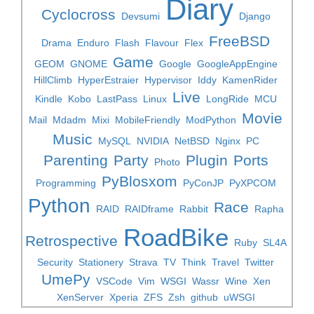
Diary
Cyclocross
Devsumi
Django
FreeBSD
Drama
Enduro
Flash
Flavour
Flex
Game
GEOM
GNOME
Google
GoogleAppEngine
HillClimb
HyperEstraier
Hypervisor
Iddy
KamenRider
Live
Kindle
Kobo
LastPass
Linux
LongRide
MCU
Movie
Mail
Mdadm
Mixi
MobileFriendly
ModPython
Music
MySQL
NVIDIA
NetBSD
Nginx
PC
Parenting
Party
Plugin
Ports
Photo
PyBlosxom
Programming
PyConJP
PyXPCOM
Python
Race
RAID
RAIDframe
Rabbit
Rapha
RoadBike
Retrospective
Ruby
SL4A
Security
Stationery
Strava
TV
Think
Travel
Twitter
UmePy
VSCode
Vim
WSGI
Wassr
Wine
Xen
XenServer
Xperia
ZFS
Zsh
github
uWSGI