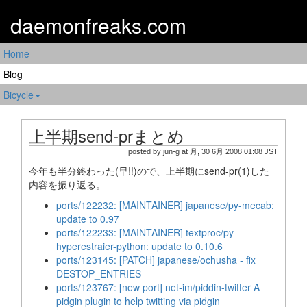
daemonfreaks.com
Home
Blog
Bicycle
上半期send-prまとめ
posted by jun-g at 月, 30 6月 2008 01:08 JST
今年も半分終わった(早!!)ので、上半期にsend-pr(1)した
内容を振り返る。
ports/122232: [MAINTAINER] japanese/py-mecab:
update to 0.97
ports/122233: [MAINTAINER] textproc/py-
hyperestraier-python: update to 0.10.6
ports/123145: [PATCH] japanese/ochusha - fix
DESTOP_ENTRIES
ports/123767: [new port] net-im/piddin-twitter A
pidgin plugin to help twitting via pidgin