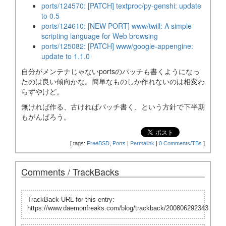
ports/124570: [PATCH] textproc/py-genshi: update
to 0.5
ports/124610: [NEW PORT] www/twill: A simple
scripting language for Web browsing
ports/125082: [PATCH] www/google-appengine:
update to 1.1.0
自分がメンテナじゃないportsのパッチも書くようになっ
たのは良い傾向かな。簡単なものしか作れないのは相変わ
らずやけど。
無ければ作る、古ければパッチ書く、という方針で下半期
もがんばろう。
[
tags:
FreeBSD
,
Ports
|
Permalink
|
0 Comments/TBs
]
Comments / TrackBacks
TrackBack URL for this entry:
https://www.daemonfreaks.com/blog/trackback/200806292343