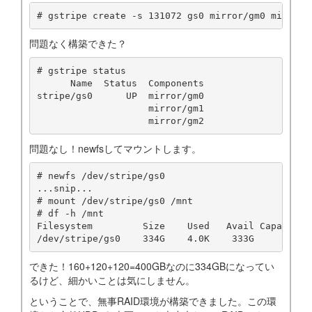
# gstripe create -s 131072 gs0 mirror/gm0 mirror/
問題なく構築できた？
# gstripe status

      Name  Status  Components

stripe/gs0      UP  mirror/gm0

                    mirror/gm1

                    mirror/gm2
問題なし！newfsしてマウントします。
# newfs /dev/stripe/gs0

...snip...

# mount /dev/stripe/gs0 /mnt

# df -h /mnt

Filesystem         Size    Used   Avail Capacity  
/dev/stripe/gs0    334G    4.0K    333G     0%   
できた！160+120+120=400GBなのに334GBになってい
るけど、細かいことは気にしません。
ということで、無事RAID環境が構築できました。この環