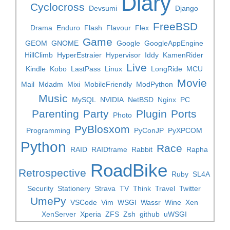
Diary
Cyclocross
Devsumi
Django
FreeBSD
Drama
Enduro
Flash
Flavour
Flex
Game
GEOM
GNOME
Google
GoogleAppEngine
HillClimb
HyperEstraier
Hypervisor
Iddy
KamenRider
Live
Kindle
Kobo
LastPass
Linux
LongRide
MCU
Movie
Mail
Mdadm
Mixi
MobileFriendly
ModPython
Music
MySQL
NVIDIA
NetBSD
Nginx
PC
Parenting
Party
Plugin
Ports
Photo
PyBlosxom
Programming
PyConJP
PyXPCOM
Python
Race
RAID
RAIDframe
Rabbit
Rapha
RoadBike
Retrospective
Ruby
SL4A
Security
Stationery
Strava
TV
Think
Travel
Twitter
UmePy
VSCode
Vim
WSGI
Wassr
Wine
Xen
XenServer
Xperia
ZFS
Zsh
github
uWSGI