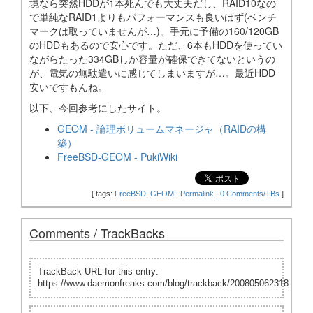
境なら突然HDDが1本死んでも大丈夫だし、RAID10なの
で単純なRAID1よりもパフォーマンスも良いはず(ベンチ
マークは取っていませんが…)。手元に予備の160/120GB
のHDDもあるので安心です。ただ、6本もHDDを使ってい
ながらたった334GBしか容量が確保できてないというの
が、電気の無駄遣いに感じてしまいますが…。最近HDD
安いですもんね。
以下、今回参考にしたサイト。
GEOM - 論理ボリュームマネージャ（RAIDの構
築）
FreeBSD-GEOM - PukiWiki
[
tags:
FreeBSD
,
GEOM
|
Permalink
|
0 Comments/TBs
]
Comments / TrackBacks
TrackBack URL for this entry:
https://www.daemonfreaks.com/blog/trackback/200805062318