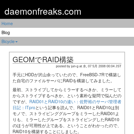
daemonfreaks.com
Home
Blog
Bicycle
GEOMでRAID構築
posted by jun-g at 水, 07 5月 2008 00:04 JST
手元にHDDが沢山余っていたので、FreeBSD-7Rで構築し
た自宅のファイルサーバにRAIDを構築してみました。
最初、ストライプしてからミラーするべきか、ミラーして
からストライプするべきか、という素朴な疑問で悩んだの
ですが、
RAID01とRAID10の違い：佐野裕のサーバ管理者
日記：ITpro
という記事を読んで、RAID01とRAID10は別
モノで、ストライピンググループをミラーしたRAID01よ
りも、ミラーしたグループをストライピングしたRAID10
のほうが可用性が上である、ということがわかったので、
RAID10を構築することにしました。