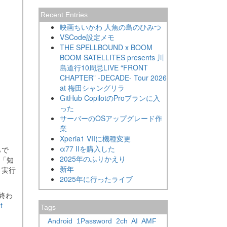
Recent Entries
映画ちいかわ 人魚の島のひみつ
VSCode設定メモ
THE SPELLBOUND x BOOM
BOOM SATELLITES presents 川
島道行10周忌LIVE “FRONT
CHAPTER” -DECADE- Tour 2026
at 梅田シャングリラ
GitHub CopilotのProプランに入
った
サーバーのOSアップグレード作
業
Xperia1 VIIに機種変更
α77 IIを購入した
らで
2025年のふりかえり
「知
新年
、実行
2025年に行ったライブ
終わ
t
Tags
Android
1Password
2ch
AI
AMF