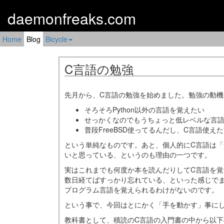
daemonfreaks.com
Home
Blog
Bicycle
C言語の勉強
先月から、C言語の勉強を始めました。勉強の動機
そろそろPython以外の言語を覚えたい
せっかくなのでもうちょっと低レベルな言
普段FreeBSD使ってるんだし、C言語使
という単純なものです。あと、個人的にC言語は
いと思っている、というのも理由の一つです。
実はこれまでも何度か本を読んだりしてC言語を
数日経てばすっかり忘れている、といった感じで
プログラム言語を覚えられるわけがないのです。
という事で、今回はとにかく「手を動かす」事に
教科書として、積読のC言語の入門書の中から以