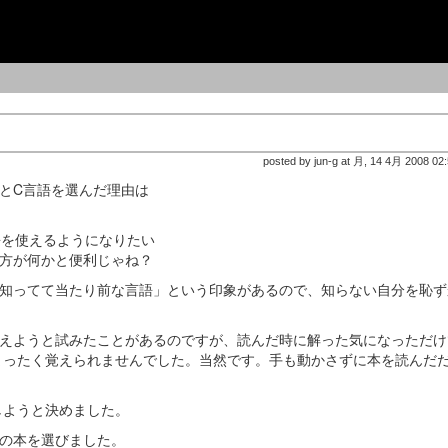
posted by jun-g at 月, 14 4月 2008 02
とC言語を選んだ理由は
語を使えるようになりたい
えた方が何かと便利じゃね？
「知ってて当たり前な言語」という印象があるので、知らない自分を恥ず
覚えようと試みたことがあるのですが、読んだ時に解った気になっただけ
まったく覚えられませんでした。当然です。手も動かさずに本を読んだ
しようと決めました。
下の本を選びました。