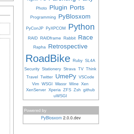
Plugin
Ports
Photo
PyBlosxom
Programming
Python
PyConJP
PyXPCOM
Race
RAID
RAIDframe
Rabbit
Retrospective
Rapha
RoadBike
Ruby
SL4A
Security
Stationery
Strava
TV
Think
UmePy
Travel
Twitter
VSCode
Vim
WSGI
Wassr
Wine
Xen
XenServer
Xperia
ZFS
Zsh
github
uWSGI
Powered by
PyBlosxom
2.0.0.dev