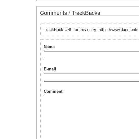
Comments / TrackBacks
TrackBack URL for this entry: https://www.daemonf
Name
E-mail
Comment