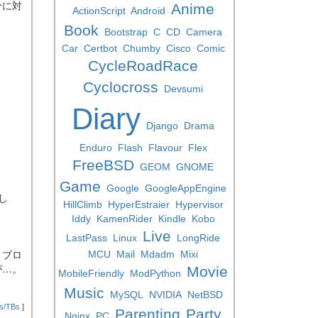
分に対
Anime
ActionScript
Android
Book
Bootstrap
C
CD
Camera
Car
Certbot
Chumby
Cisco
Comic
CycleRoadRace
Cyclocross
Devsumi
Diary
Django
Drama
Enduro
Flash
Flavour
Flex
FreeBSD
GEOM
GNOME
Game
Google
GoogleAppEngine
し
HillClimb
HyperEstraier
Hypervisor
Iddy
KamenRider
Kindle
Kobo
Live
LastPass
Linux
LongRide
、ブロ
MCU
Mail
Mdadm
Mixi
が…。
Movie
MobileFriendly
ModPython
Music
MySQL
NVIDIA
NetBSD
s/TBs
]
Parenting
Party
Nginx
PC