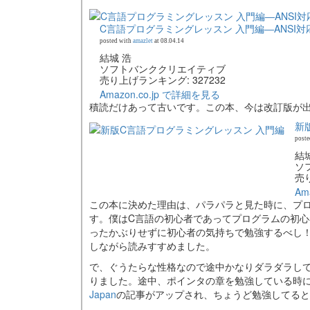
C言語プログラミングレッスン 入門編―ANSI対応 (S
posted with
amazlet
at 08.04.14
結城 浩
ソフトバンククリエイティブ
売り上げランキング: 327232
Amazon.co.jp で詳細を見る
積読だけあって古いです。この本、今は改訂版が
新
poste
結
ソ
売り
Am
この本に決めた理由は、パラパラと見た時に、プ
す。僕はC言語の初心者であってプログラムの初
ったかぶりせずに初心者の気持ちで勉強するべし
しながら読みすすめました。
で、ぐうたらな性格なので途中かなりダラダラし
りました。途中、ポインタの章を勉強している時
Japan
の記事がアップされ、ちょうど勉強してると