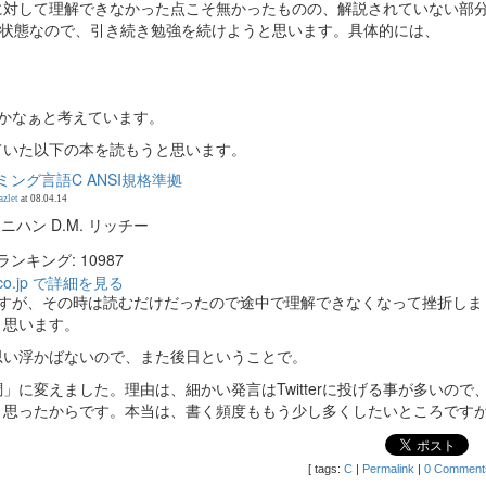
に対して理解できなかった点こそ無かったものの、解説されていない部
い状態なので、引き続き勉強を続けようと思います。具体的には、
かなぁと考えています。
ていた以下の本を読もうと思います。
ング言語C ANSI規格準拠
azlet
at 08.04.14
ーニハン D.M. リッチー
ンキング: 10987
.co.jp で詳細を見る
ですが、その時は読むだけだったので途中で理解できなくなって挫折しま
と思います。
思い浮かばないので、また後日ということで。
に変えました。理由は、細かい発言はTwitterに投げる事が多いので
と思ったからです。本当は、書く頻度ももう少し多くしたいところです
[
tags:
C
|
Permalink
|
0 Comment