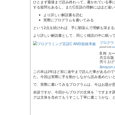
ひとまず最後まで読み終わって、書かれている事
する疑問もあるし、まだC言語の理解にはほど遠
より詳しい解説書を読む
実際にプログラムを書いてみる
という2点を続ければ、手に馴染んで理解も深まる
より詳しい解説書として、同じく積読の中に眠っ
プログラミ
posted with
am
B.W. カ
共立出版
売り上げラ
Amazon
この本は2年ほど前に途中まで読んだ事があるの
た。今回は実際に手を動かしながら読み進めたい
で、実際に書いてみるプログラムは、今はお題が
余談ですが、今回からブログの文体を「ですます調」
グは文体を含めてもうすこし丁寧に書こうかな、