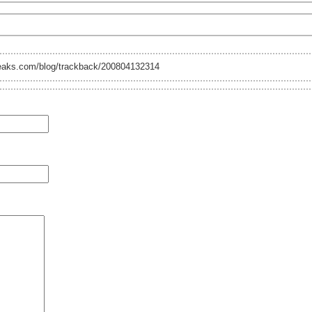
reaks.com/blog/trackback/200804132314