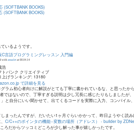
OFTBANK BOOKS)
出ているようです。
版C言語プログラミングレッスン 入門編
d with
amazlet
at 08.04.14
城浩
フトバンク クリエイティブ
上げランキング: 13180
azon.co.jp で詳細を見る
ログラム初心者向けに解説がとても丁寧に書かれているな、と思ったか
心者ではないので、丁寧すぎる説明は少し冗長に感じたりもしましたが、
！」と自分にいい聞かせて、出てくるコードを実際に入力、コンパイル
てしまったんですが、だいたい1ヶ月ぐらいかかって、昨日ようやく読み
に、
C/C++のポインタの機能--変数の場所（アドレス） - builder by ZDNe
ころだからツッコミどころが少し解った事が嬉しかったです。