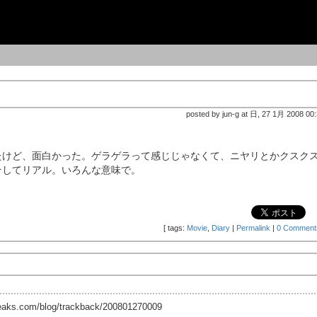
ン
posted by jun-g at 日, 27 1月 2008 00
。
たけど、面白かった。ゲラゲラって感じじゃなくて、ニヤリとかクスク
そしてリアル。いろんな意味で。
[
tags:
Movie
,
Diary
|
Permalink
|
0 Comment
reaks.com/blog/trackback/200801270009