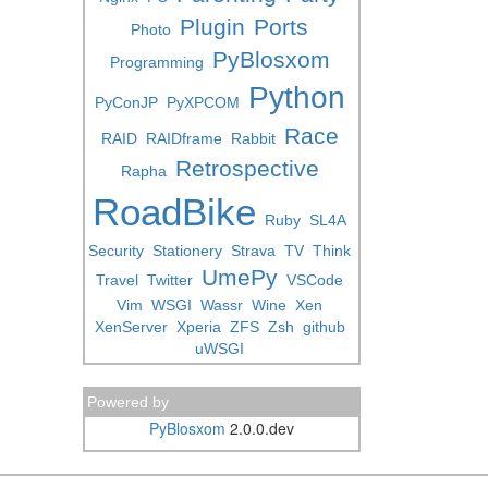
Plugin
Ports
Photo
PyBlosxom
Programming
Python
PyConJP
PyXPCOM
Race
RAID
RAIDframe
Rabbit
Retrospective
Rapha
RoadBike
Ruby
SL4A
Security
Stationery
Strava
TV
Think
UmePy
Travel
Twitter
VSCode
Vim
WSGI
Wassr
Wine
Xen
XenServer
Xperia
ZFS
Zsh
github
uWSGI
Powered by
PyBlosxom
2.0.0.dev