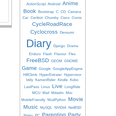
Anime
ActionScript
Android
Book
Bootstrap
C
CD
Camera
Car
Certbot
Chumby
Cisco
Comic
CycleRoadRace
Cyclocross
Devsumi
Diary
Django
Drama
Enduro
Flash
Flavour
Flex
FreeBSD
GEOM
GNOME
Game
Google
GoogleAppEngine
HillClimb
HyperEstraier
Hypervisor
Iddy
KamenRider
Kindle
Kobo
Live
LastPass
Linux
LongRide
MCU
Mail
Mdadm
Mixi
Movie
MobileFriendly
ModPython
Music
MySQL
NVIDIA
NetBSD
Parenting
Party
Nginx
PC