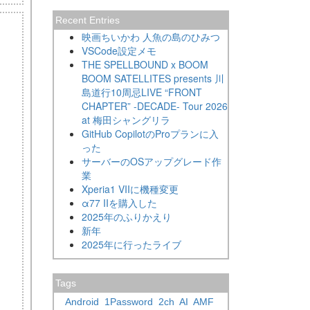
Recent Entries
映画ちいかわ 人魚の島のひみつ
VSCode設定メモ
THE SPELLBOUND x BOOM
BOOM SATELLITES presents 川
島道行10周忌LIVE “FRONT
CHAPTER” -DECADE- Tour 2026
at 梅田シャングリラ
GitHub CopilotのProプランに入
った
サーバーのOSアップグレード作
業
Xperia1 VIIに機種変更
α77 IIを購入した
2025年のふりかえり
新年
2025年に行ったライブ
Tags
Android
1Password
2ch
AI
AMF