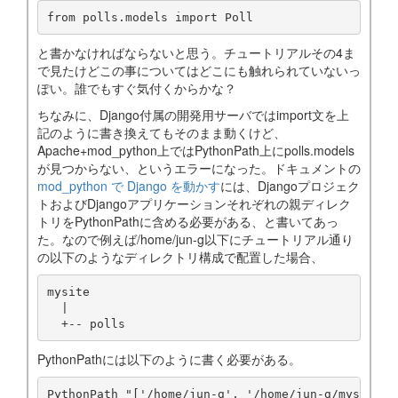
from polls.models import Poll
と書かなければならないと思う。チュートリアルその4ま
で見たけどこの事についてはどこにも触れられていないっ
ぽい。誰でもすぐ気付くからかな？
ちなみに、Django付属の開発用サーバではimport文を上
記のように書き換えてもそのまま動くけど、
Apache+mod_python上ではPythonPath上にpolls.models
が見つからない、というエラーになった。ドキュメントの
mod_python で Django を動かす
には、Djangoプロジェク
トおよびDjangoアプリケーションそれぞれの親ディレク
トリをPythonPathに含める必要がある、と書いてあっ
た。なので例えば/home/jun-g以下にチュートリアル通り
の以下のようなディレクトリ構成で配置した場合、
mysite

  |

  +-- polls
PythonPathには以下のように書く必要がある。
PythonPath "['/home/jun-g', '/home/jun-g/mysite']