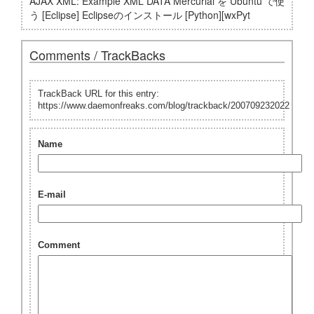
AJAX XML: Example XML DATA Mercurial を Ubuntu で使
う [Eclipse] Eclipseのインストール [Python][wxPyt
Comments / TrackBacks
TrackBack URL for this entry:
https://www.daemonfreaks.com/blog/trackback/200709232022
Name
E-mail
Comment