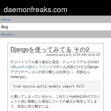
daemonfreaks.com
Home
Blog
Bicycle
Djangoを使ってみてる その2
posted by jun-g at 日, 23 9月 2007 20:54 JST
チュートリアル通り進めた場合、チュートリアルその3の
URLconf の脱カップリング
で行った内容だけだとDjango
アプリケーションの切り離しは出来ない。何故なら
views.pyに
from mysite.polls.models import Poll
と書いてしまっているから。これだとmysite以外のプロジ
ェクト内に移動した場合にコードの修正が発生してしま
う。完全に切り離すには、