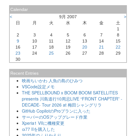
Calendar
<
9月 2007
>
日
月
火
水
木
金
土
1
2
3
4
5
6
7
8
9
10
11
12
13
14
15
16
17
18
19
20
21
22
23
24
25
26
27
28
29
30
Recent Entries
映画ちいかわ 人魚の島のひみつ
VSCode設定メモ
THE SPELLBOUND x BOOM BOOM SATELLITES
presents 川島道行10周忌LIVE “FRONT CHAPTER” -
DECADE- Tour 2026 at 梅田シャングリラ
GitHub CopilotのProプランに入った
サーバーのOSアップグレード作業
Xperia1 VIIに機種変更
α77 IIを購入した
2025年のふりかえり