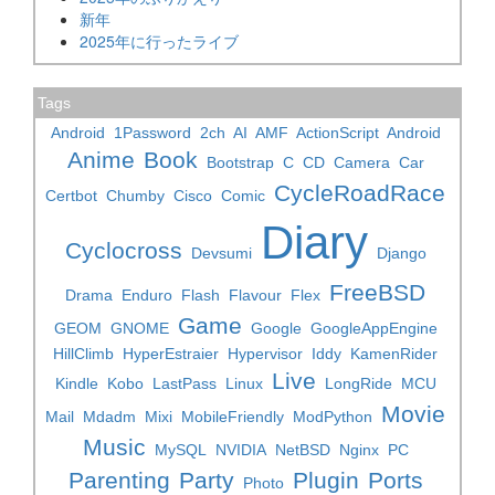
新年
2025年に行ったライブ
Tags
Android
1Password
2ch
AI
AMF
ActionScript
Android
Anime
Book
Bootstrap
C
CD
Camera
Car
CycleRoadRace
Certbot
Chumby
Cisco
Comic
Diary
Cyclocross
Devsumi
Django
FreeBSD
Drama
Enduro
Flash
Flavour
Flex
Game
GEOM
GNOME
Google
GoogleAppEngine
HillClimb
HyperEstraier
Hypervisor
Iddy
KamenRider
Live
Kindle
Kobo
LastPass
Linux
LongRide
MCU
Movie
Mail
Mdadm
Mixi
MobileFriendly
ModPython
Music
MySQL
NVIDIA
NetBSD
Nginx
PC
Parenting
Party
Plugin
Ports
Photo