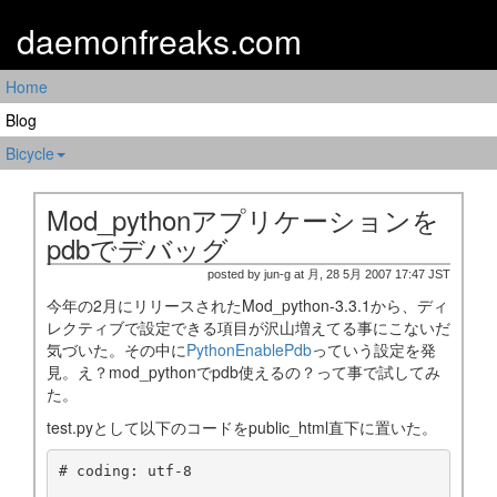
daemonfreaks.com
Home
Blog
Bicycle
Mod_pythonアプリケーションを
pdbでデバッグ
posted by jun-g at 月, 28 5月 2007 17:47 JST
今年の2月にリリースされたMod_python-3.3.1から、ディ
レクティブで設定できる項目が沢山増えてる事にこないだ
気づいた。その中に
PythonEnablePdb
っていう設定を発
見。え？mod_pythonでpdb使えるの？って事で試してみ
た。
test.pyとして以下のコードをpublic_html直下に置いた。
# coding: utf-8
