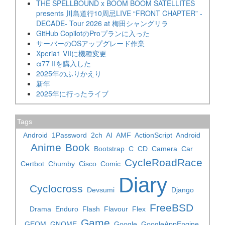
THE SPELLBOUND x BOOM BOOM SATELLITES
presents 川島道行10周忌LIVE “FRONT CHAPTER” -
DECADE- Tour 2026 at 梅田シャングリラ
GitHub CopilotのProプランに入った
サーバーのOSアップグレード作業
Xperia1 VIIに機種変更
α77 IIを購入した
2025年のふりかえり
新年
2025年に行ったライブ
Tags
Android
1Password
2ch
AI
AMF
ActionScript
Android
Anime
Book
Bootstrap
C
CD
Camera
Car
CycleRoadRace
Certbot
Chumby
Cisco
Comic
Diary
Cyclocross
Devsumi
Django
FreeBSD
Drama
Enduro
Flash
Flavour
Flex
Game
GEOM
GNOME
Google
GoogleAppEngine