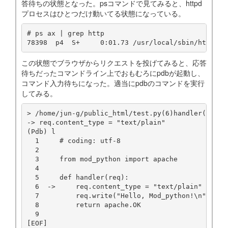
答待ちの状態となった。psコマンドで見てみると、httpd
プロセスはひとつだけ動いてる状態になっている。
# ps ax | grep http

この状態でブラウザからリクエストを投げてみると、応答
待ちだったコマンドライン上でおもむろにpdbが起動し、
コマンド入力待ちになった。適当にpdbのコマンドを実行
してみる。
> /home/jun-g/public_html/test.py(6)handler()

-> req.content_type = "text/plain"

(Pdb) l

  1     # coding: utf-8

  2  

  3     from mod_python import apache

  4  

  5     def handler(req):

  6  ->     req.content_type = "text/plain"

  7         req.write("Hello, Mod_python!\n")

  8         return apache.OK

  9  

[EOF]
