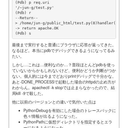
(Pdb) p req.uri

'/~jun-g/test.py'

(Pdb) r

--Return--

> /home/jun-g/public_html/test.py(8)handler()->0

-> return apache.OK

最後まで実行すると普通にブラウザに応答が返ってきた。
なるほど。本当にpdbでデバッグできるようになってるみ
たい。
しかし…これは…便利なのか…？普段ほとんどpdbを使っ
ていないからかもしれないけど、便利かどうか判断がつか
ない。個人的には今までどおりprintデバッグで十分かな。
あと-DONE_PROCESSで起動した場合のhttpdの止め方が
わからん。apachectl -k stopでは止まらなかったので、結
局kill -9で殺した。
他に以前のバージョンとの違いで気付いた点は
PythonDebugを有効にした場合のトレースバックに
色々情報が出るようになった。
PythonPathに仮想ディレクトリを指定するとエラ
ーになるようになった。