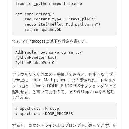
from mod_python import apache

def handler(req):

    req.content_type = "text/plain"

    req.write("Hello, Mod_python!\n")

でもって.htaccessに以下を設定を書いた。
AddHandler python-program .py

PythonHandler test

ブラウザからリクエストを投げてみると、何事もなくブラ
ウザ上に「Hello, Mod_python!」と表示された。ドキュメ
ントには「httpdを-DONE_PROCESSオプションを付けて
起動せよ」と書いてあるので、その通りapacheを再起動
してみる。
# apachectl -k stop

すると、コマンドライン上はプロンプトが返ってこず、応