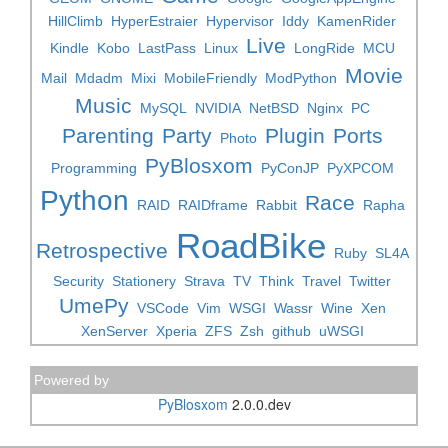
HillClimb
HyperEstraier
Hypervisor
Iddy
KamenRider
Live
Kindle
Kobo
LastPass
Linux
LongRide
MCU
Movie
Mail
Mdadm
Mixi
MobileFriendly
ModPython
Music
MySQL
NVIDIA
NetBSD
Nginx
PC
Parenting
Party
Plugin
Ports
Photo
PyBlosxom
Programming
PyConJP
PyXPCOM
Python
Race
RAID
RAIDframe
Rabbit
Rapha
RoadBike
Retrospective
Ruby
SL4A
Security
Stationery
Strava
TV
Think
Travel
Twitter
UmePy
VSCode
Vim
WSGI
Wassr
Wine
Xen
XenServer
Xperia
ZFS
Zsh
github
uWSGI
Powered by
PyBlosxom
2.0.0.dev