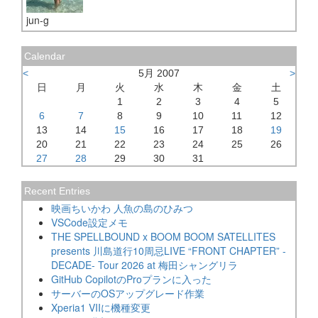
jun-g
Calendar
<
5月 2007
>
日
月
火
水
木
金
土
1
2
3
4
5
6
7
8
9
10
11
12
13
14
15
16
17
18
19
20
21
22
23
24
25
26
27
28
29
30
31
Recent Entries
映画ちいかわ 人魚の島のひみつ
VSCode設定メモ
THE SPELLBOUND x BOOM BOOM SATELLITES
presents 川島道行10周忌LIVE “FRONT CHAPTER” -
DECADE- Tour 2026 at 梅田シャングリラ
GitHub CopilotのProプランに入った
サーバーのOSアップグレード作業
Xperia1 VIIに機種変更