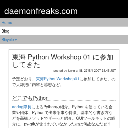
daemonfreaks.com
Home
Blog
Bicycle
東海 Python Workshop 01 に参加
してきた
posted by jun-g at 日, 27 5月 2007 18:45 JST
予定どおり、
東海PythonWorkshop01
に参加してきた。の
で大雑把に内容と感想など。
どこでもPython
aodag隊長
によるPythonの紹介。Pythonを使っている企
業や団体、Pythonで出来る事や特徴、基本的な書き方な
どを高橋メソッドでザーっと紹介。GUIツールキットの紹
介に、py-gtkが含まれていなかったのは何故なんだぜ？