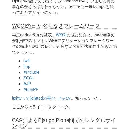
Djangoの話で良く出てくるGenericViews、いまだに何の
事なのかさっぱりわからない。そろそろ一度Djangoを触
ってみた方が良いのかも。
WSGIの日々 名もなきフレームワーク
再度aodag隊長の発表。
WSGI
の概要紹介と、aodag隊長
が制作中のオレオレWEBアプリケーションフレームワー
クの構成と設計の紹介。知らない名前が大量に出てきたの
でメモメモ。
twill
flup
XInclude
SCGI
AJP
AtomPP
lightyってlighttpdの事だったのか
。知らんかった。
ここからはライトニングトーク。
CASによるDjango,Plone間でのシングルサイ
ンオン