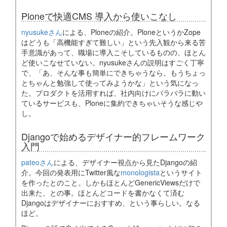
Ploneで快適CMS 導入から使いこなし
nyusukeさん
による、Ploneの紹介。PloneというかZope
はどうも「高機能すぎて難しい」という先入観から来る苦
手意識があって、職場に導入こそしているものの、ほとん
ど使いこなせていない。nyusukeさんの説明はすごく丁寧
で、「あ、そんな事も簡単にできちゃうなら、もうちょっ
とちゃんと勉強して使ってみようかな」という気になっ
た。プロダクトを活用すれば、社内向けにバラバラに動い
ているサービスも、Ploneに集約できちゃいそうな感じや
し。
Djangoで始めるデザイナー的フレームワーク
入門
pateoさん
による、デザイナー視点から見たDjangoの紹
介。今回の発表用にTwitter風な
monologista
というサイト
を作ったとのこと。しかもほとんどGenericViewsだけで
出来た、との事。ほとんどコードを書かなくて済む
Djangoはデザイナーにおすすめ、という事らしい。なる
ほど。