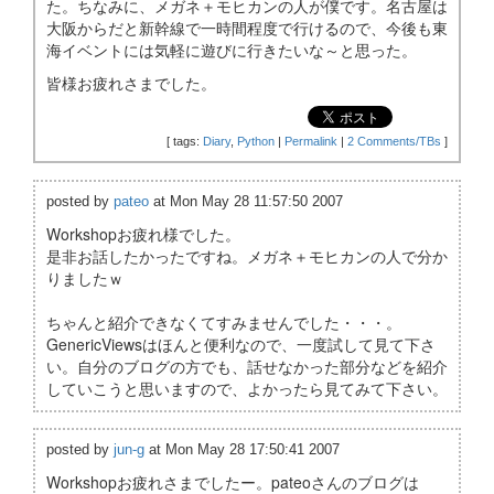
た。ちなみに、メガネ＋モヒカンの人が僕です。名古屋は
大阪からだと新幹線で一時間程度で行けるので、今後も東
海イベントには気軽に遊びに行きたいな～と思った。
皆様お疲れさまでした。
[
tags:
Diary
,
Python
|
Permalink
|
2 Comments/TBs
]
posted by
pateo
at Mon May 28 11:57:50 2007
Workshopお疲れ様でした。
是非お話したかったですね。メガネ＋モヒカンの人で分か
りましたｗ
ちゃんと紹介できなくてすみませんでした・・・。
GenericViewsはほんと便利なので、一度試して見て下さ
い。自分のブログの方でも、話せなかった部分などを紹介
していこうと思いますので、よかったら見てみて下さい。
posted by
jun-g
at Mon May 28 17:50:41 2007
Workshopお疲れさまでしたー。pateoさんのブログは