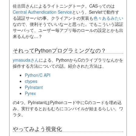
佐古田さんによるライトニングトーク。CASってのは
Central Authendication Service
という、Servletで動作す
る認証サーバの事。クライアントの実装も
色々あるみたい
なので、便利そうでいいなーと思った。でもこういう認証
サーバって、ユーザー毎アプリ毎のロールの設定とかも出
来るんかな…？
それってPythonプログラミングなの？
ymasudaさん
による、PythonからCのライブラリなんかを
操作する方法についての話。紹介された方法は、
Python/C API
ctypes
PyInstant
Pyrex
の4つ。PyInstantはPythonコード中にCのコードを埋め込
み、実行するとおもむろにコンパイルが始まるらしい。ワ
ラタ。
やってみよう視覚化