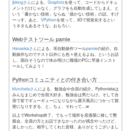
jbkingさん
による、
Graphviz
を使って、コードからドキュ
メントだけじゃなく、グラフをも自動生成してしまえ、と
いう「書かない技術」ならぬ「描かない技術」の話。すげ
ーっす。あと、
VPython
を使って、3Dで視覚化するとい
うネタもあるそうな。おもろい。
Webテストツール pamie
Hanaokaさん
による、IE自動操作ツール
pamie
の紹介。自
動操作なのでテスト以外にも色々使えるよね、というお話
し。面白そうなので休み明けに職場のPCに早速インスト
ールしてみよう！
Pythonコミュニティとの付き合い方
kfuruhataさん
による、勉強会や合宿の紹介。Pythonistaは
みんなまじめで合宿大好き。勉強会は男だらけ。そして合
宿で皆でギューギューになりながら露天風呂につかって親
密になりすぎる、と。ちょ、それって…w
以上でWorkshop終了。でもって場所を居酒屋に移して懇
親会。全員の方とお話できなかったのが残念やったけど、
楽しかった。相手してくれた皆様、ありがとうございまし