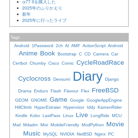
α77 IIを購入した
2025年のふりかえり
新年
2025年に行ったライブ
Tags
Android
1Password
2ch
AI
AMF
ActionScript
Android
Anime
Book
Bootstrap
C
CD
Camera
Car
CycleRoadRace
Certbot
Chumby
Cisco
Comic
Diary
Cyclocross
Devsumi
Django
FreeBSD
Drama
Enduro
Flash
Flavour
Flex
Game
GEOM
GNOME
Google
GoogleAppEngine
HillClimb
HyperEstraier
Hypervisor
Iddy
KamenRider
Live
Kindle
Kobo
LastPass
Linux
LongRide
MCU
Movie
Mail
Mdadm
Mixi
MobileFriendly
ModPython
Music
MySQL
NVIDIA
NetBSD
Nginx
PC