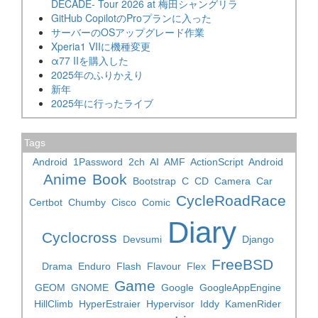
DECADE- Tour 2026 at 梅田シャングリラ
GitHub CopilotのProプランに入った
サーバーのOSアップグレード作業
Xperia1 VIIに機種変更
α77 IIを購入した
2025年のふりかえり
新年
2025年に行ったライブ
Tags
Android
1Password
2ch
AI
AMF
ActionScript
Android
Anime
Book
Bootstrap
C
CD
Camera
Car
CycleRoadRace
Certbot
Chumby
Cisco
Comic
Diary
Cyclocross
Devsumi
Django
FreeBSD
Drama
Enduro
Flash
Flavour
Flex
Game
GEOM
GNOME
Google
GoogleAppEngine
HillClimb
HyperEstraier
Hypervisor
Iddy
KamenRider