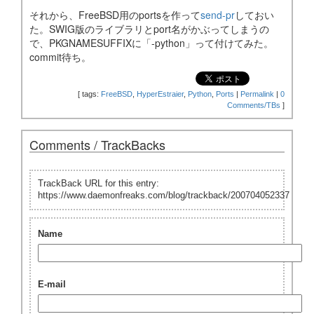
それから、FreeBSD用のportsを作って
send-pr
しておい
た。SWIG版のライブラリとport名がかぶってしまうの
で、PKGNAMESUFFIXに「-python」って付けてみた。
commit待ち。
[
tags:
FreeBSD
,
HyperEstraier
,
Python
,
Ports
|
Permalink
|
0
Comments/TBs
]
Comments / TrackBacks
TrackBack URL for this entry:
https://www.daemonfreaks.com/blog/trackback/200704052337
Name
E-mail