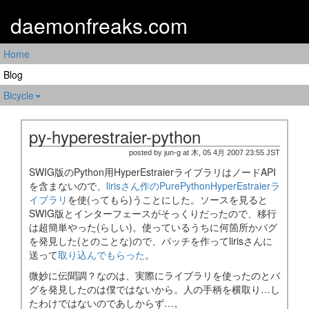
daemonfreaks.com
Home
Blog
Bicycle
py-hyperestraier-python
posted by jun-g at 木, 05 4月 2007 23:55 JST
SWIG版のPython用HyperEstraierライブラリはノードAPI
を含まないので、
lirisさん作のPurePythonHyperEstraierラ
イブラリ
を使(ってもら)うことにした。ソースを見ると
SWIG版とインターフェースがそっくりだったので、移行
は超簡単やった(らしい)。使っているうちに何箇所かバグ
を発見した(とのことな)ので、パッチを作ってlirisさんに
送って
取り込んでもらった
。
微妙に伝聞調？なのは、実際にライブラリを使ったのとバ
グを発見したのは僕ではないから。人の手柄を横取り…し
たわけではないのであしからず…。