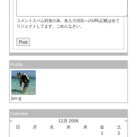
コメントスパム対策の為、各入力項目へのURL記載は全て
リジェクトしてます。ごめんなさい。
Profile
jun-g
Calendar
<
12月 2006
>
日
月
火
水
木
金
土
1
2