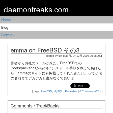
daemonfreaks.com
Home
Blog
Bicycle
emma on FreeBSD その3
posted by jun-g at 月, 04 12月 2006 00:28 JST
作者からお礼のメールが来た。FreeBSDでの
(ports/packagesからの)インストール手順を教えてあげた
ら、emmaのサイトにも掲載してくれたみたい。ってか僕
の名前までデカデカと書かなくて良いよ！
[
tags:
FreeBSD
,
MySQL
|
Permalink
|
0 Comments/TBs
]
Comments / TrackBacks