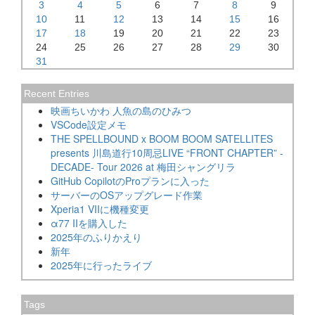
3
4
5
6
7
8
9
10
11
12
13
14
15
16
17
18
19
20
21
22
23
24
25
26
27
28
29
30
31
Recent Entries
映画ちいかわ 人魚の島のひみつ
VSCode設定メモ
THE SPELLBOUND x BOOM BOOM SATELLITES
presents 川島道行10周忌LIVE “FRONT CHAPTER” -
DECADE- Tour 2026 at 梅田シャングリラ
GitHub CopilotのProプランに入った
サーバーのOSアップグレード作業
Xperia1 VIIに機種変更
α77 IIを購入した
2025年のふりかえり
新年
2025年に行ったライブ
Tags