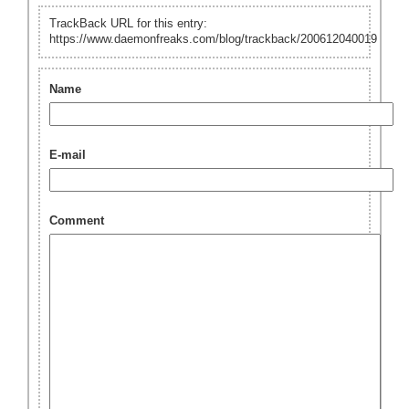
TrackBack URL for this entry:
https://www.daemonfreaks.com/blog/trackback/200612040019
Name
E-mail
Comment