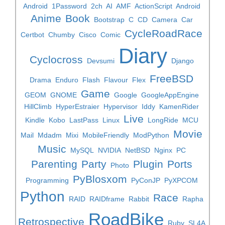
Android
1Password
2ch
AI
AMF
ActionScript
Android
Anime
Book
Bootstrap
C
CD
Camera
Car
CycleRoadRace
Certbot
Chumby
Cisco
Comic
Diary
Cyclocross
Devsumi
Django
FreeBSD
Drama
Enduro
Flash
Flavour
Flex
Game
GEOM
GNOME
Google
GoogleAppEngine
HillClimb
HyperEstraier
Hypervisor
Iddy
KamenRider
Live
Kindle
Kobo
LastPass
Linux
LongRide
MCU
Movie
Mail
Mdadm
Mixi
MobileFriendly
ModPython
Music
MySQL
NVIDIA
NetBSD
Nginx
PC
Parenting
Party
Plugin
Ports
Photo
PyBlosxom
Programming
PyConJP
PyXPCOM
Python
Race
RAID
RAIDframe
Rabbit
Rapha
RoadBike
Retrospective
Ruby
SL4A