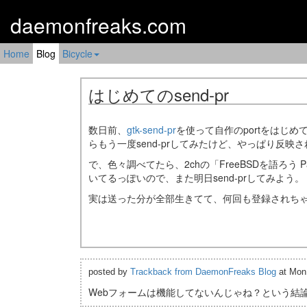
daemonfreaks.com
Home
Blog
Bicycle
はじめてのsend-pr
数日前、
gtk-send-pr
を使って自作のportをはじめ
らもう一度send-prしてみたけど、やっぱり反映
で、色々調べてたら、2chの「FreeBSDを語ろう Pa
いてるっぽいので、また明日send-prしてみよう。
実は送った分が全部生きてて、何回も登録されち
posted by
Trackback from DaemonFreaks Blog
at Mon
Webフォームは機能してないんじゃね？という結論に至っ