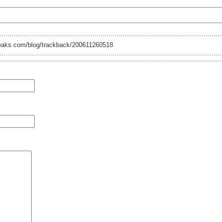
reaks.com/blog/trackback/200611260518