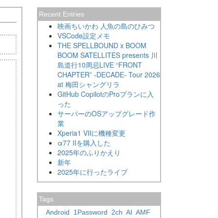
Recent Entries
映画ちいかわ 人魚の島のひみつ
VSCode設定メモ
THE SPELLBOUND x BOOM
BOOM SATELLITES presents 川
島道行10周忌LIVE “FRONT
CHAPTER” -DECADE- Tour 2026
at 梅田シャングリラ
GitHub CopilotのProプランに入
った
サーバーのOSアップグレード作
業
Xperia1 VIIに機種変更
α77 IIを購入した
2025年のふりかえり
新年
2025年に行ったライブ
Tags
Android
1Password
2ch
AI
AMF