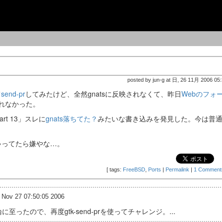
posted by jun-g at 日, 26 11月 2006 05
て
send-pr
してみたけど、全然gnatsに反映されなくて、昨日
Webのフォ
されなかった。
rt 13」スレに
gnats落ちてた？
みたいな書き込みを発見した。今は普
ゃってたら嫌やな…。
[
tags:
FreeBSD
,
Ports
|
Permalink
|
1 Comment
 Nov 27 07:50:05 2006
たので、再度gtk-send-prを使ってチャレンジ。...