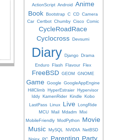
Anime
ActionScript
Android
Book
Bootstrap
C
CD
Camera
Car
Certbot
Chumby
Cisco
Comic
CycleRoadRace
Cyclocross
Devsumi
Diary
Django
Drama
Enduro
Flash
Flavour
Flex
FreeBSD
GEOM
GNOME
Game
Google
GoogleAppEngine
HillClimb
HyperEstraier
Hypervisor
Iddy
KamenRider
Kindle
Kobo
Live
LastPass
Linux
LongRide
MCU
Mail
Mdadm
Mixi
Movie
MobileFriendly
ModPython
Music
MySQL
NVIDIA
NetBSD
Parenting
Party
Nginx
PC