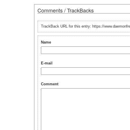
Comments / TrackBacks
TrackBack URL for this entry: https://www.daemonf
Name
E-mail
Comment