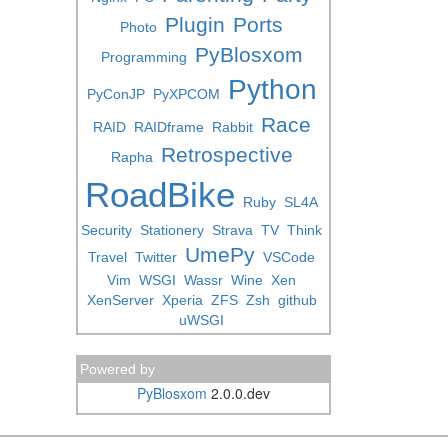
Plugin
Ports
Photo
PyBlosxom
Programming
Python
PyConJP
PyXPCOM
Race
RAID
RAIDframe
Rabbit
Retrospective
Rapha
RoadBike
Ruby
SL4A
Security
Stationery
Strava
TV
Think
UmePy
Travel
Twitter
VSCode
Vim
WSGI
Wassr
Wine
Xen
XenServer
Xperia
ZFS
Zsh
github
uWSGI
Powered by
PyBlosxom
2.0.0.dev