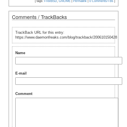
[
tags:
FreeBSD
,
GNOME
|
Permalink
|
0 Comments/TBs
]
Comments / TrackBacks
TrackBack URL for this entry:
https://www.daemonfreaks.com/blog/trackback/200610150428
Name
E-mail
Comment