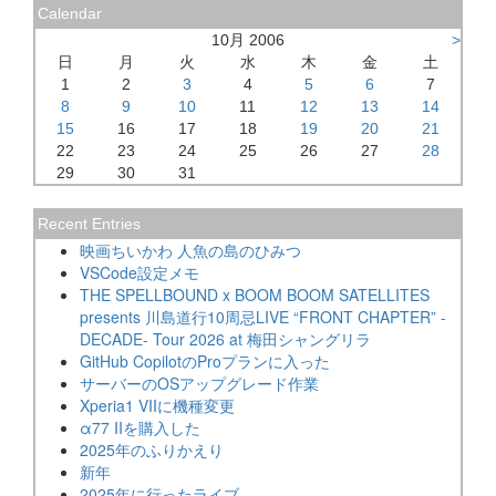
Calendar
10月 2006
>
日
月
火
水
木
金
土
1
2
3
4
5
6
7
8
9
10
11
12
13
14
15
16
17
18
19
20
21
22
23
24
25
26
27
28
29
30
31
Recent Entries
映画ちいかわ 人魚の島のひみつ
VSCode設定メモ
THE SPELLBOUND x BOOM BOOM SATELLITES
presents 川島道行10周忌LIVE “FRONT CHAPTER” -
DECADE- Tour 2026 at 梅田シャングリラ
GitHub CopilotのProプランに入った
サーバーのOSアップグレード作業
Xperia1 VIIに機種変更
α77 IIを購入した
2025年のふりかえり
新年
2025年に行ったライブ