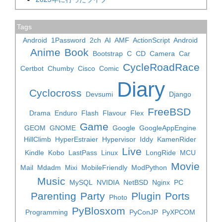
Tags
Android
1Password
2ch
AI
AMF
ActionScript
Android
Anime
Book
Bootstrap
C
CD
Camera
Car
CycleRoadRace
Certbot
Chumby
Cisco
Comic
Diary
Cyclocross
Devsumi
Django
FreeBSD
Drama
Enduro
Flash
Flavour
Flex
Game
GEOM
GNOME
Google
GoogleAppEngine
HillClimb
HyperEstraier
Hypervisor
Iddy
KamenRider
Live
Kindle
Kobo
LastPass
Linux
LongRide
MCU
Movie
Mail
Mdadm
Mixi
MobileFriendly
ModPython
Music
MySQL
NVIDIA
NetBSD
Nginx
PC
Parenting
Party
Plugin
Ports
Photo
PyBlosxom
Programming
PyConJP
PyXPCOM