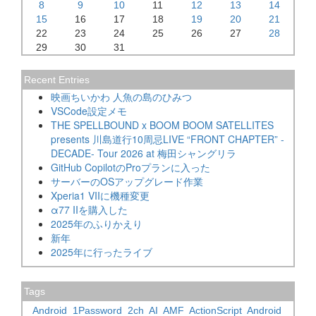
8
9
10
11
12
13
14
15
16
17
18
19
20
21
22
23
24
25
26
27
28
29
30
31
Recent Entries
映画ちいかわ 人魚の島のひみつ
VSCode設定メモ
THE SPELLBOUND x BOOM BOOM SATELLITES
presents 川島道行10周忌LIVE “FRONT CHAPTER” -
DECADE- Tour 2026 at 梅田シャングリラ
GitHub CopilotのProプランに入った
サーバーのOSアップグレード作業
Xperia1 VIIに機種変更
α77 IIを購入した
2025年のふりかえり
新年
2025年に行ったライブ
Tags
Android
1Password
2ch
AI
AMF
ActionScript
Android