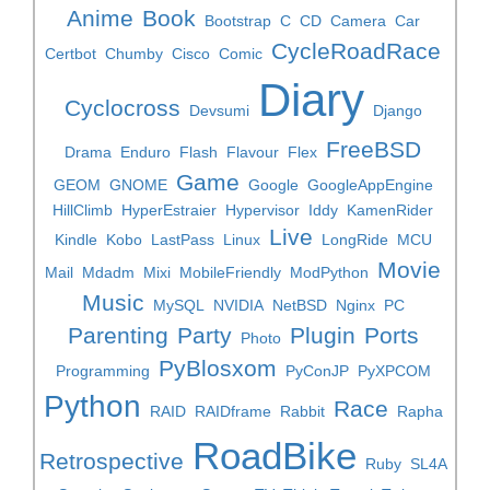
Anime
Book
Bootstrap
C
CD
Camera
Car
CycleRoadRace
Certbot
Chumby
Cisco
Comic
Diary
Cyclocross
Devsumi
Django
FreeBSD
Drama
Enduro
Flash
Flavour
Flex
Game
GEOM
GNOME
Google
GoogleAppEngine
HillClimb
HyperEstraier
Hypervisor
Iddy
KamenRider
Live
Kindle
Kobo
LastPass
Linux
LongRide
MCU
Movie
Mail
Mdadm
Mixi
MobileFriendly
ModPython
Music
MySQL
NVIDIA
NetBSD
Nginx
PC
Parenting
Party
Plugin
Ports
Photo
PyBlosxom
Programming
PyConJP
PyXPCOM
Python
Race
RAID
RAIDframe
Rabbit
Rapha
RoadBike
Retrospective
Ruby
SL4A