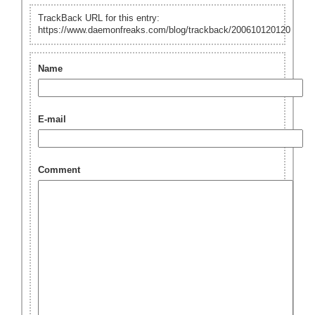
TrackBack URL for this entry:
https://www.daemonfreaks.com/blog/trackback/200610120120
Name
E-mail
Comment