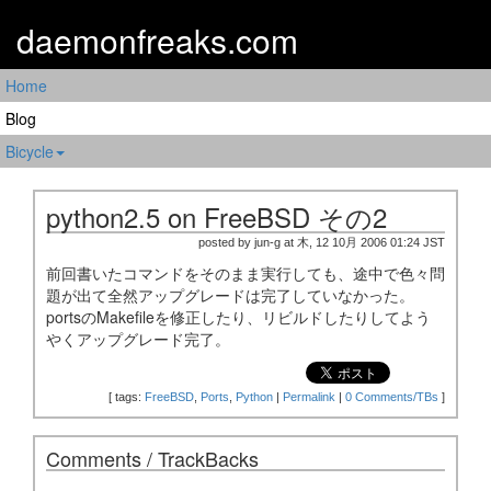
daemonfreaks.com
Home
Blog
Bicycle
python2.5 on FreeBSD その2
posted by jun-g at 木, 12 10月 2006 01:24 JST
前回書いたコマンドをそのまま実行しても、途中で色々問
題が出て全然アップグレードは完了していなかった。
portsのMakefileを修正したり、リビルドしたりしてよう
やくアップグレード完了。
[
tags:
FreeBSD
,
Ports
,
Python
|
Permalink
|
0 Comments/TBs
]
Comments / TrackBacks