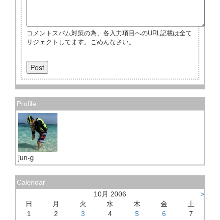
コメントスパム対策の為、各入力項目へのURL記載は全て
リジェクトしてます。ごめんなさい。
Profile
jun-g
Calendar
10月 2006
>
日
月
火
水
木
金
土
1
2
3
4
5
6
7